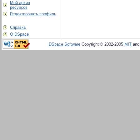
Мой архив
ресурсов
Редактировать профиль
Справка
О DSpace
DSpace Software
Copyright © 2002-2005
MIT
an