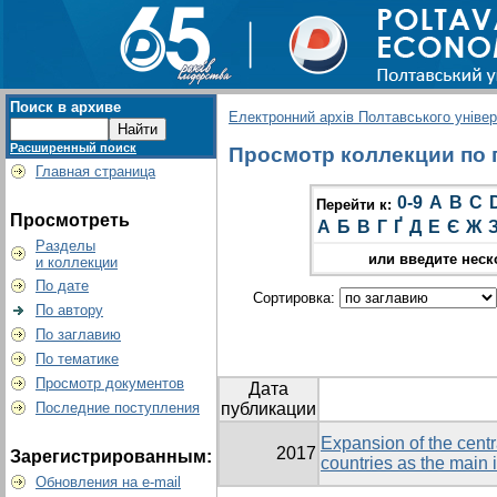
Поиск в архиве
Електронний архів Полтавського універс
Расширенный поиск
Просмотр коллекции по гр
Главная страница
0-9
A
B
C
Перейти к:
Просмотреть
А
Б
В
Г
Ґ
Д
Е
Є
Ж
Разделы
или введите неск
и коллекции
По дате
Сортировка:
По автору
По заглавию
По тематике
Просмотр документов
Дата
Последние поступления
публикации
Expansion of the cent
2017
Зарегистрированным:
countries as the main i
Обновления на e-mail