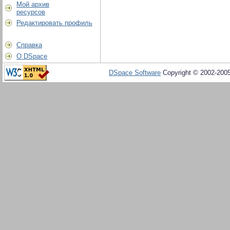
Мой архив
ресурсов
Редактировать профиль
Справка
О DSpace
DSpace Software
Copyright © 2002-200