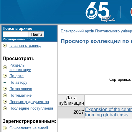
Поиск в архиве
Електронний архів Полтавського універс
Расширенный поиск
Просмотр коллекции по гр
Главная страница
Просмотреть
Разделы
и коллекции
По дате
Сортировка
По автору
По заглавию
По тематике
Дата
Просмотр документов
публикации
Последние поступления
Expansion of the centr
2017
looming global crisis
Зарегистрированным:
Обновления на e-mail