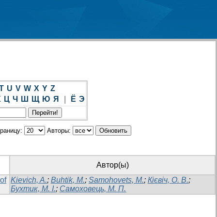
T
U
V
W
X
Y
Z
Х
Ц
Ч
Ш
Щ
Ю
Я
|
Ё
Э
траницу:
Авторы:
Автор(ы)
of
Kievich, A.
;
Buhtik, M.
;
Samohovets, M.
;
Кієвіч, О. В.
;
Бухтик, М. І.
;
Самоховець, М. П.