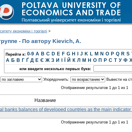
итету економіки і торгівлі
>
уппе - По автору Kievich, A.
0-9
A
B
C
D
E
F
G
H
I
J
K
L
M
N
O
P
Q
R
S
Перейти к:
А
Б
В
Г
Ґ
Д
Е
Є
Ж
З
И
І
Ї
Й
К
Л
М
Н
О
П
Р
С
Т
У
Ф
или введите несколько первых букв:
:
Упорядочнить:
Вывести на с
Отображение результатов 1 до 1 из 1
Название
al banks balances of developed countries as the main indicator 
Отображение результатов 1 до 1 из 1