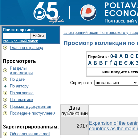
Поиск в архиве
Електронний архів Полтавського універс
Расширенный поиск
Просмотр коллекции по гр
Главная страница
0-9
A
B
C
Перейти к:
Просмотреть
А
Б
В
Г
Ґ
Д
Е
Є
Ж
Разделы
или введите неск
и коллекции
По дате
Сортировка:
По автору
По заглавию
По тематике
Просмотр документов
Дата
Последние поступления
публикации
Expansion of the cent
2017
Зарегистрированным:
countries as the main i
Обновления на e-mail