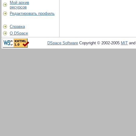
Мой архив
ресурсов
Редактировать профиль
Справка
О DSpace
DSpace Software
Copyright © 2002-2005
MIT
an