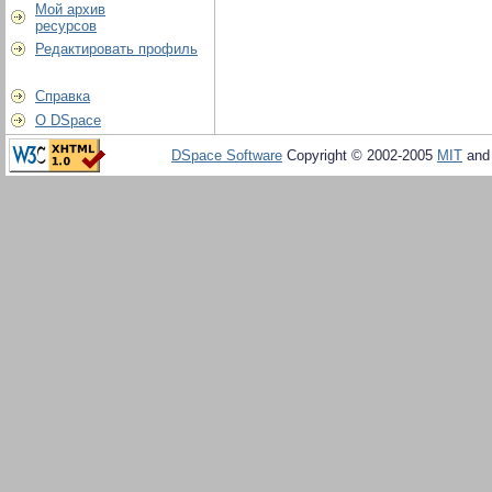
Мой архив
ресурсов
Редактировать профиль
Справка
О DSpace
DSpace Software
Copyright © 2002-2005
MIT
an