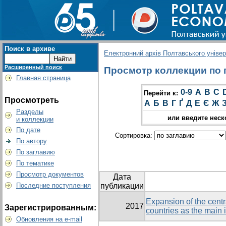
Поиск в архиве
Електронний архів Полтавського універс
Расширенный поиск
Просмотр коллекции по гр
Главная страница
0-9
A
B
C
Перейти к:
Просмотреть
А
Б
В
Г
Ґ
Д
Е
Є
Ж
Разделы
или введите неск
и коллекции
По дате
Сортировка:
По автору
По заглавию
По тематике
Просмотр документов
Дата
Последние поступления
публикации
Expansion of the cent
2017
Зарегистрированным:
countries as the main i
Обновления на e-mail