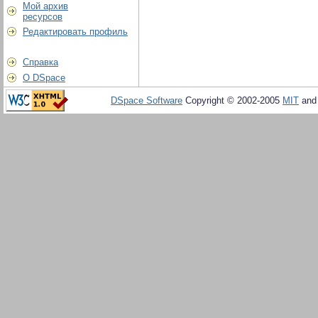
Мой архив
ресурсов
Редактировать профиль
Справка
О DSpace
DSpace Software
Copyright © 2002-2005
MIT
an