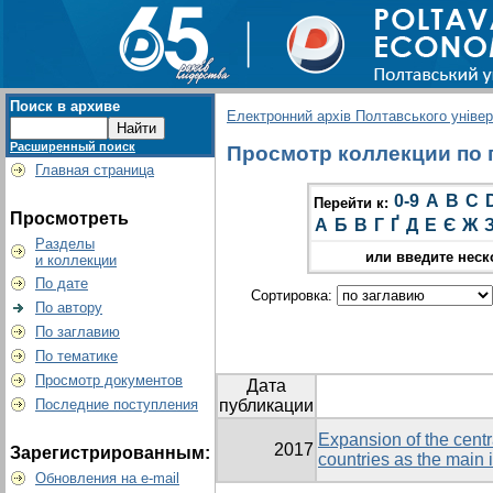
Поиск в архиве
Електронний архів Полтавського універс
Расширенный поиск
Просмотр коллекции по гр
Главная страница
0-9
A
B
C
Перейти к:
Просмотреть
А
Б
В
Г
Ґ
Д
Е
Є
Ж
Разделы
или введите неск
и коллекции
По дате
Сортировка:
По автору
По заглавию
По тематике
Просмотр документов
Дата
Последние поступления
публикации
Expansion of the cent
2017
Зарегистрированным:
countries as the main i
Обновления на e-mail