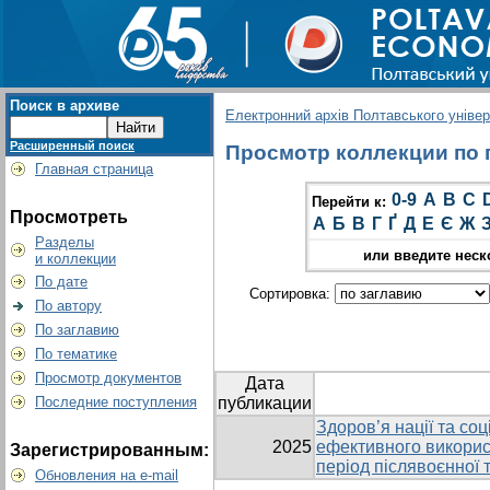
Поиск в архиве
Електронний архів Полтавського універс
Расширенный поиск
Просмотр коллекции по г
Главная страница
0-9
A
B
C
Перейти к:
Просмотреть
А
Б
В
Г
Ґ
Д
Е
Є
Ж
Разделы
или введите неск
и коллекции
По дате
Сортировка:
По автору
По заглавию
По тематике
Просмотр документов
Дата
Последние поступления
публикации
Здоров’я нації та со
2025
ефективного викорис
Зарегистрированным:
період післявоєнної 
Обновления на e-mail