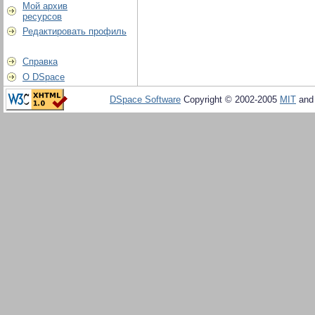
Мой архив
ресурсов
Редактировать профиль
Справка
О DSpace
DSpace Software
Copyright © 2002-2005
MIT
an