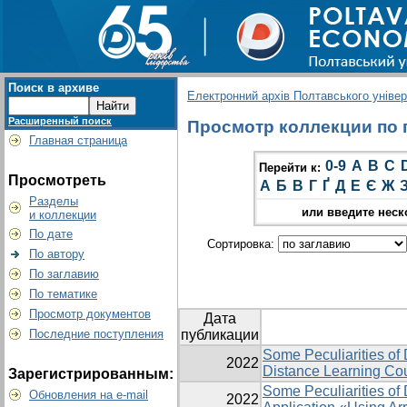
Поиск в архиве
Електронний архів Полтавського універс
Расширенный поиск
Просмотр коллекции по гр
Главная страница
0-9
A
B
C
Перейти к:
Просмотреть
А
Б
В
Г
Ґ
Д
Е
Є
Ж
Разделы
или введите неск
и коллекции
По дате
Сортировка:
По автору
По заглавию
По тематике
Просмотр документов
Дата
Последние поступления
публикации
Some Peculiarities of 
2022
Distance Learning Co
Зарегистрированным:
Some Peculiarities of
Обновления на e-mail
2022