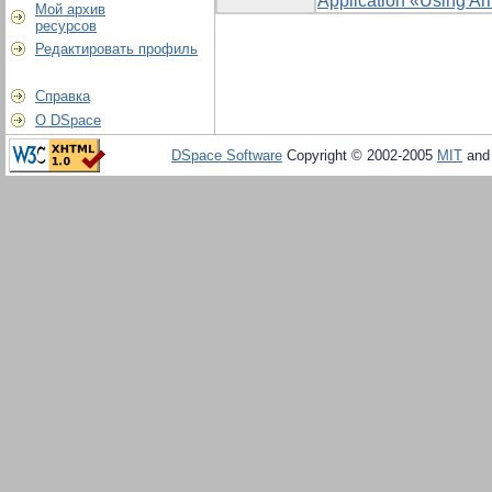
Application «Using Ar
Мой архив
ресурсов
Редактировать профиль
Справка
О DSpace
DSpace Software
Copyright © 2002-2005
MIT
an