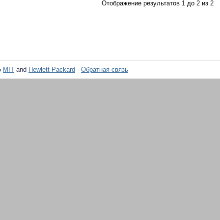
Отображение результатов 1 до 2 из 2
5
MIT
and
Hewlett-Packard
-
Обратная связь