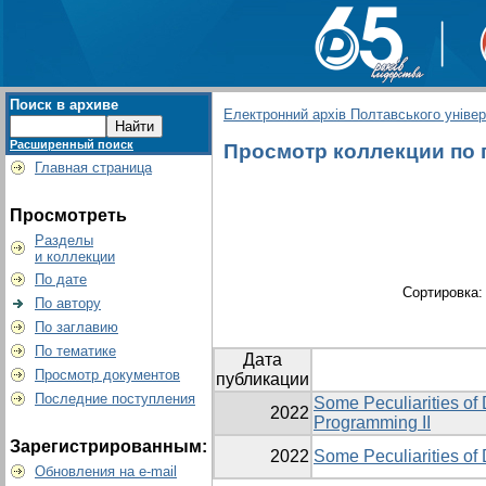
Поиск в архиве
Електронний архів Полтавського універс
Расширенный поиск
Просмотр коллекции по гр
Главная страница
Просмотреть
Разделы
и коллекции
По дате
Сортировка
По автору
По заглавию
По тематике
Дата
Просмотр документов
публикации
Последние поступления
Some Peculiarities of
2022
Programming II
Зарегистрированным:
2022
Some Peculiarities of
Обновления на e-mail