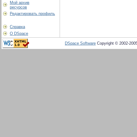
Мой архив
ресурсов
Редактировать профиль
Справка
О DSpace
DSpace Software
Copyright © 2002-200