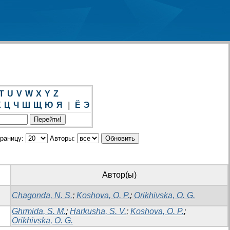
T
U
V
W
X
Y
Z
Х
Ц
Ч
Ш
Щ
Ю
Я
|
Ё
Э
траницу:
Авторы:
Автор(ы)
Chagonda, N. S.
;
Koshova, O. P.
;
Orikhivska, O. G.
Ghrmida, S. M.
;
Harkusha, S. V.
;
Koshova, O. P.
;
Orikhivska, O. G.