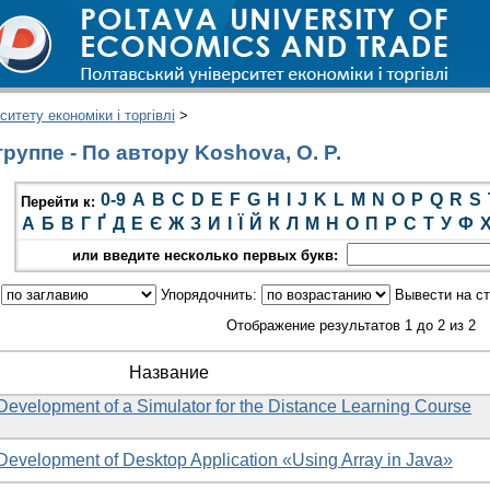
итету економіки і торгівлі
>
уппе - По автору Koshova, O. P.
0-9
A
B
C
D
E
F
G
H
I
J
K
L
M
N
O
P
Q
R
S
Перейти к:
А
Б
В
Г
Ґ
Д
Е
Є
Ж
З
И
І
Ї
Й
К
Л
М
Н
О
П
Р
С
Т
У
Ф
или введите несколько первых букв:
:
Упорядочнить:
Вывести на с
Отображение результатов 1 до 2 из 2
Название
 Development of a Simulator for the Distance Learning Course
 Development of Desktop Application «Using Array in Java»