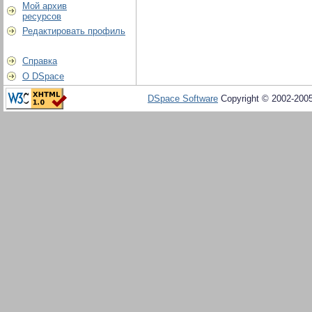
Мой архив
ресурсов
Редактировать профиль
Справка
О DSpace
DSpace Software
Copyright © 2002-200