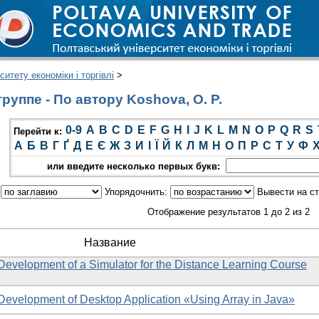
итету економіки і торгівлі
>
уппе - По автору Koshova, O. P.
0-9
A
B
C
D
E
F
G
H
I
J
K
L
M
N
O
P
Q
R
S
Перейти к:
А
Б
В
Г
Ґ
Д
Е
Є
Ж
З
И
І
Ї
Й
К
Л
М
Н
О
П
Р
С
Т
У
Ф
или введите несколько первых букв:
:
Упорядочнить:
Вывести на с
Отображение результатов 1 до 2 из 2
Название
 Development of a Simulator for the Distance Learning Course
 Development of Desktop Application «Using Array in Java»