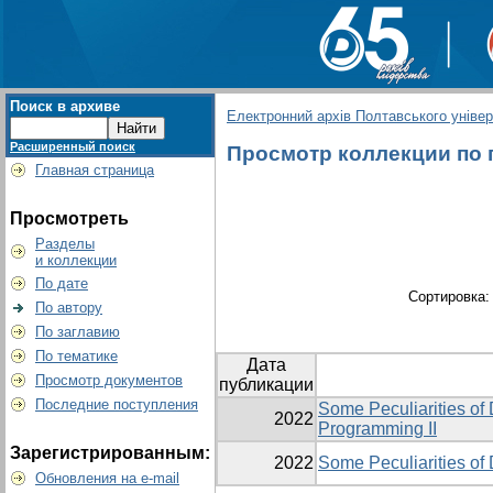
Поиск в архиве
Електронний архів Полтавського універс
Расширенный поиск
Просмотр коллекции по гр
Главная страница
Просмотреть
Разделы
и коллекции
По дате
Сортировка
По автору
По заглавию
По тематике
Дата
Просмотр документов
публикации
Последние поступления
Some Peculiarities of
2022
Programming II
Зарегистрированным:
2022
Some Peculiarities of
Обновления на e-mail