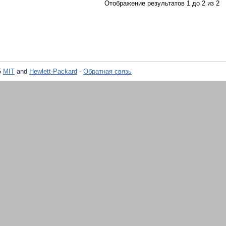
Отображение результатов 1 до 2 из 2
5
MIT
and
Hewlett-Packard
-
Обратная связь