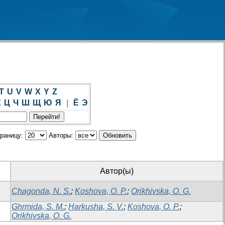
T
U
V
W
X
Y
Z
Х
Ц
Ч
Ш
Щ
Ю
Я
|
Ё
Э
траницу:
Авторы:
Автор(ы)
Chagonda, N. S.
;
Koshova, O. P.
;
Orikhivska, O. G.
Ghrmida, S. M.
;
Harkusha, S. V.
;
Koshova, O. P.
;
Orikhivska, O. G.