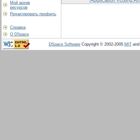
Application «Using Ar
Мой архив
ресурсов
Редактировать профиль
Справка
О DSpace
DSpace Software
Copyright © 2002-2005
MIT
an