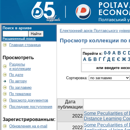
Поиск в архиве
Електронний архів Полтавського універс
Расширенный поиск
Просмотр коллекции по гр
Главная страница
0-9
A
B
C
Перейти к:
Просмотреть
А
Б
В
Г
Ґ
Д
Е
Є
Ж
Разделы
или введите неск
и коллекции
По дате
Сортировка:
По автору
По заглавию
По тематике
Просмотр документов
Дата
Последние поступления
публикации
Some Peculiarities of 
2022
Distance Learning Co
Зарегистрированным:
Some Peculiarities of
Обновления на e-mail
2022