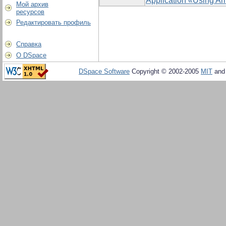
Application «Using Ar
Мой архив
ресурсов
Редактировать профиль
Справка
О DSpace
DSpace Software
Copyright © 2002-2005
MIT
an