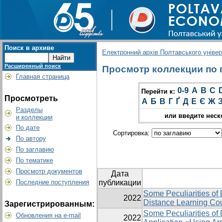
Поиск в архиве
Електронний архів Полтавського універс
Расширенный поиск
Просмотр коллекции по гр
Главная страница
0-9
A
B
C
Перейти к:
Просмотреть
А
Б
В
Г
Ґ
Д
Е
Є
Ж
Разделы
или введите неск
и коллекции
По дате
Сортировка:
По автору
По заглавию
По тематике
Просмотр документов
Дата
Последние поступления
публикации
Some Peculiarities of 
2022
Distance Learning Co
Зарегистрированным:
Some Peculiarities of
Обновления на e-mail
2022