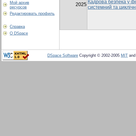
Кадрова безпека у ф
Мой архив
2025
системний та циклічн
ресурсов
Редактировать профиль
Справка
О DSpace
DSpace Software
Copyright © 2002-2005
MIT
an