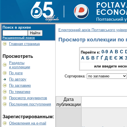
Поиск в архиве
Електронний архів Полтавського універс
Расширенный поиск
Просмотр коллекции по г
Главная страница
0-9
A
B
C
Перейти к:
Просмотреть
А
Б
В
Г
Ґ
Д
Е
Є
Ж
Разделы
или введите неск
и коллекции
По дате
Сортировка:
По автору
По заглавию
По тематике
Просмотр документов
Дата
Последние поступления
публикации
Зарегистрированным:
Обновления на e-mail