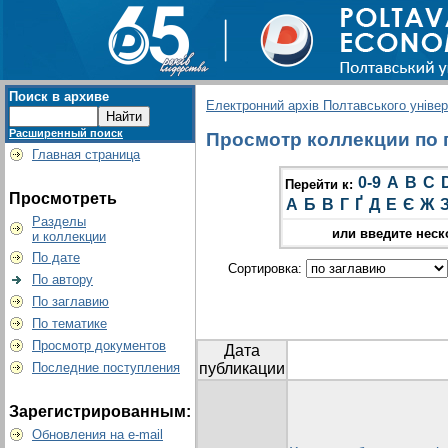
Поиск в архиве
Електронний архів Полтавського універс
Расширенный поиск
Просмотр коллекции по г
Главная страница
0-9
A
B
C
Перейти к:
Просмотреть
А
Б
В
Г
Ґ
Д
Е
Є
Ж
Разделы
или введите неск
и коллекции
По дате
Сортировка:
По автору
По заглавию
По тематике
Просмотр документов
Дата
Последние поступления
публикации
Зарегистрированным:
Обновления на e-mail