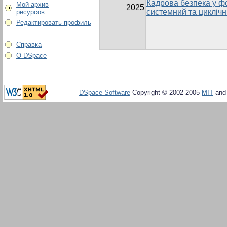
Кадрова безпека у ф
Мой архив
2025
системний та циклічн
ресурсов
Редактировать профиль
Справка
О DSpace
DSpace Software
Copyright © 2002-2005
MIT
an