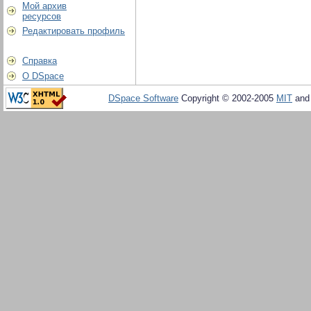
Мой архив
ресурсов
Редактировать профиль
Справка
О DSpace
DSpace Software
Copyright © 2002-2005
MIT
an