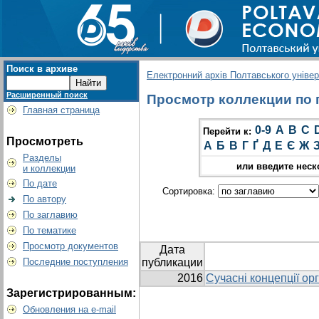
Поиск в архиве
Електронний архів Полтавського універс
Расширенный поиск
Просмотр коллекции по г
Главная страница
0-9
A
B
C
Перейти к:
Просмотреть
А
Б
В
Г
Ґ
Д
Е
Є
Ж
Разделы
или введите неск
и коллекции
По дате
Сортировка:
По автору
По заглавию
По тематике
Просмотр документов
Дата
Последние поступления
публикации
2016
Сучасні концепції ор
Зарегистрированным:
Обновления на e-mail