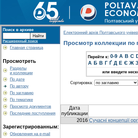
Поиск в архиве
Електронний архів Полтавського універс
Расширенный поиск
Просмотр коллекции по г
Главная страница
0-9
A
B
C
Перейти к:
Просмотреть
А
Б
В
Г
Ґ
Д
Е
Є
Ж
Разделы
или введите неск
и коллекции
По дате
Сортировка:
По автору
По заглавию
По тематике
Просмотр документов
Дата
Последние поступления
публикации
2016
Сучасні концепції ор
Зарегистрированным:
Обновления на e-mail