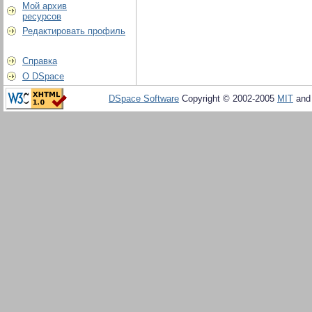
Мой архив
ресурсов
Редактировать профиль
Справка
О DSpace
DSpace Software
Copyright © 2002-2005
MIT
an