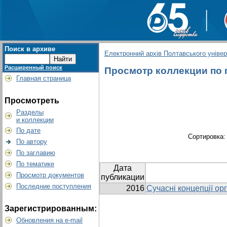
Поиск в архиве
Електронний архів Полтавського універс
Расширенный поиск
Просмотр коллекции по г
Главная страница
Просмотреть
Разделы
и коллекции
По дате
Сортировка
По автору
По заглавию
По тематике
Дата
Просмотр документов
публикации
Последние поступления
2016
Сучасні концепції ор
Зарегистрированным:
Обновления на e-mail