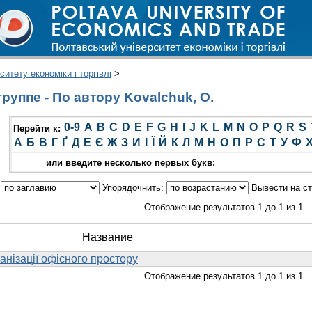
итету економіки і торгівлі
>
руппе - По автору Kovalchuk, O.
0-9
A
B
C
D
E
F
G
H
I
J
K
L
M
N
O
P
Q
R
S
Перейти к:
А
Б
В
Г
Ґ
Д
Е
Є
Ж
З
И
І
Ї
Й
К
Л
М
Н
О
П
Р
С
Т
У
Ф
или введите несколько первых букв:
:
Упорядочнить:
Вывести на с
Отображение результатов 1 до 1 из 1
Название
ганізації офісного простору
Отображение результатов 1 до 1 из 1