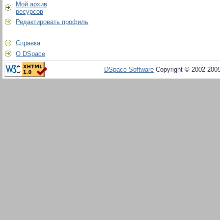
Мой архив
ресурсов
Редактировать профиль
Справка
О DSpace
DSpace Software
Copyright © 2002-200