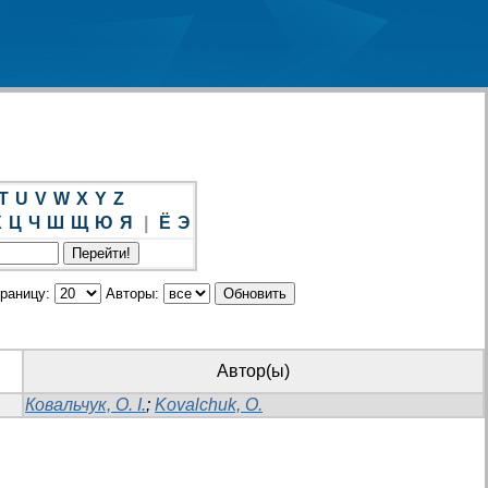
T
U
V
W
X
Y
Z
Х
Ц
Ч
Ш
Щ
Ю
Я
|
Ё
Э
траницу:
Авторы:
Автор(ы)
Ковальчук, О. І.
;
Kovalchuk, O.