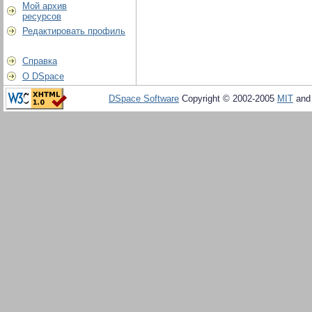
Мой архив
ресурсов
Редактировать профиль
Справка
О DSpace
DSpace Software
Copyright © 2002-2005
MIT
an