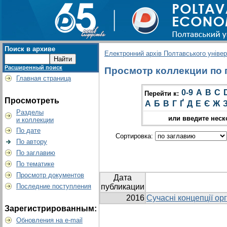
Поиск в архиве
Електронний архів Полтавського універс
Расширенный поиск
Просмотр коллекции по г
Главная страница
0-9
A
B
C
Перейти к:
Просмотреть
А
Б
В
Г
Ґ
Д
Е
Є
Ж
Разделы
или введите неск
и коллекции
По дате
Сортировка:
По автору
По заглавию
По тематике
Просмотр документов
Дата
Последние поступления
публикации
2016
Сучасні концепції ор
Зарегистрированным:
Обновления на e-mail