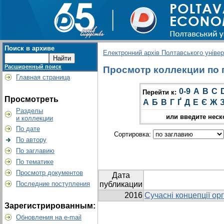
Поиск в архиве
Електронний архів Полтавського універс
Расширенный поиск
Просмотр коллекции по г
Главная страница
0-9
A
B
C
Перейти к:
Просмотреть
А
Б
В
Г
Ґ
Д
Е
Є
Ж
Разделы
или введите неск
и коллекции
По дате
Сортировка:
По автору
По заглавию
По тематике
Просмотр документов
Дата
Последние поступления
публикации
2016
Сучасні концепції ор
Зарегистрированным:
Обновления на e-mail