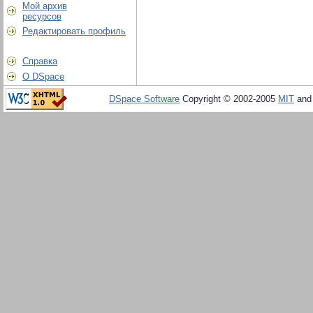
Мой архив
ресурсов
Редактировать профиль
Справка
О DSpace
DSpace Software
Copyright © 2002-2005
MIT
an