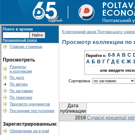
Поиск в архиве
Електронний архів Полтавського універс
Расширенный поиск
Просмотр коллекции по г
Главная страница
0-9
A
B
C
Перейти к:
Просмотреть
А
Б
В
Г
Ґ
Д
Е
Є
Ж
Разделы
или введите неск
и коллекции
По дате
Сортировка:
По автору
По заглавию
По тематике
Просмотр документов
Дата
Последние поступления
публикации
2016
Сучасні концепції ор
Зарегистрированным:
Обновления на e-mail