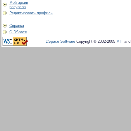
Мой архив
ресурсов
Редактировать профиль
Справка
О DSpace
DSpace Software
Copyright © 2002-2005
MIT
an