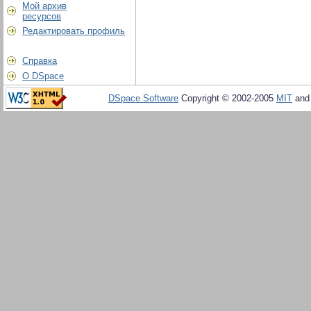
Мой архив
ресурсов
Редактировать профиль
Справка
О DSpace
DSpace Software
Copyright © 2002-2005
MIT
an