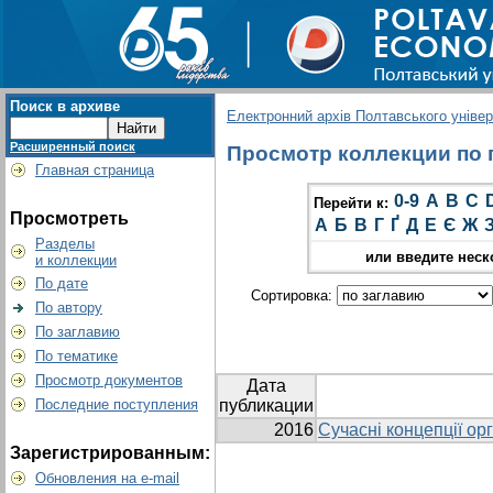
Поиск в архиве
Електронний архів Полтавського універс
Расширенный поиск
Просмотр коллекции по г
Главная страница
0-9
A
B
C
Перейти к:
Просмотреть
А
Б
В
Г
Ґ
Д
Е
Є
Ж
Разделы
или введите неск
и коллекции
По дате
Сортировка:
По автору
По заглавию
По тематике
Просмотр документов
Дата
Последние поступления
публикации
2016
Сучасні концепції ор
Зарегистрированным:
Обновления на e-mail