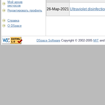
Мой архив
ресурсов
26-Мар-2021
Ultraviolet disinfecti
Редактировать профиль
Справка
О DSpace
DSpace Software
Copyright © 2002-2005
MIT
an