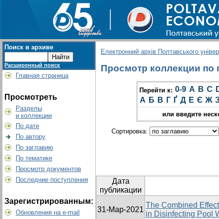
Поиск в архиве
Електронний архів Полтавського універс
Расширенный поиск
Просмотр коллекции по г
Главная страница
0-9
A
B
C
Перейти к:
Просмотреть
А
Б
В
Г
Ґ
Д
Е
Є
Ж
Разделы
или введите неск
и коллекции
По дате
Сортировка:
По автору
По заглавию
По тематике
Просмотр документов
Последние поступления
Дата
публикации
Зарегистрированным:
The Combined Effect 
31-Мар-2021
Обновления на e-mail
in Disinfecting Pool 