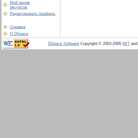
Мой архив
ресурсов
Редактировать профиль
Справка
О DSpace
DSpace Software
Copyright © 2002-2005
MIT
an