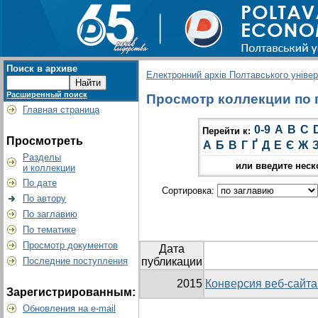
Поиск в архиве
Електронний архів Полтавського універс
Расширенный поиск
Просмотр коллекции по гр
Главная страница
0-9
A
B
C
Перейти к:
Просмотреть
А
Б
В
Г
Ґ
Д
Е
Є
Ж
Разделы
или введите неск
и коллекции
По дате
Сортировка:
По автору
По заглавию
По тематике
Просмотр документов
Дата
Последние поступления
публикации
2015
Конверсия веб-сайта
Зарегистрированным:
Обновления на e-mail