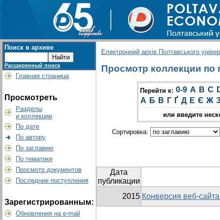
Поиск в архиве
Електронний архів Полтавського універс
Расширенный поиск
Просмотр коллекции по гр
Главная страница
0-9
A
B
C
Перейти к:
Просмотреть
А
Б
В
Г
Ґ
Д
Е
Є
Ж
Разделы
или введите неск
и коллекции
По дате
Сортировка:
По автору
По заглавию
По тематике
Просмотр документов
Дата
Последние поступления
публикации
2015
Конверсия веб-сайта
Зарегистрированным:
Обновления на e-mail