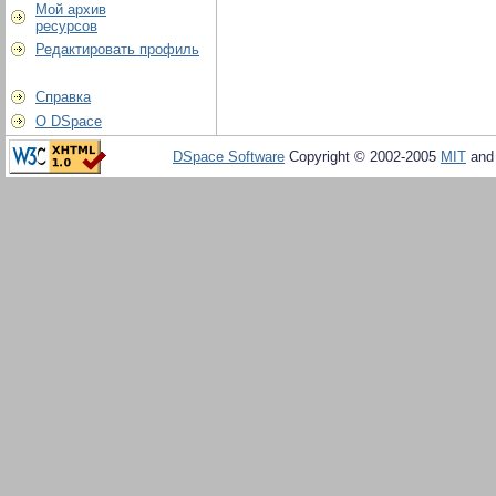
Мой архив
ресурсов
Редактировать профиль
Справка
О DSpace
DSpace Software
Copyright © 2002-2005
MIT
an