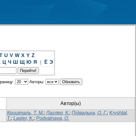
T
U
V
W
X
Y
Z
Х
Ц
Ч
Ш
Щ
Ю
Я
|
Ё
Э
траницу:
Авторы:
Автор(ы)
Кришталь, Т. М.
;
Лаглер, К.
;
Підвальна, О. Г.
;
Kryshtal,
T.
;
Lagler, K.
;
Podvalnaya, O.