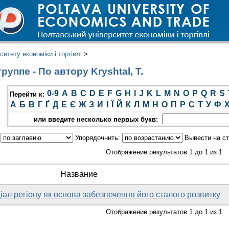
итету економіки і торгівлі
>
уппе - По автору Kryshtal, T.
0-9
A
B
C
D
E
F
G
H
I
J
K
L
M
N
O
P
Q
R
S
Перейти к:
А
Б
В
Г
Ґ
Д
Е
Є
Ж
З
И
І
Ї
Й
К
Л
М
Н
О
П
Р
С
Т
У
Ф
или введите несколько первых букв:
:
Упорядочнить:
Вывести на с
Отображение результатов 1 до 1 из 1
Название
іал регіону як основа забезпечення його сталого розвитку
Отображение результатов 1 до 1 из 1