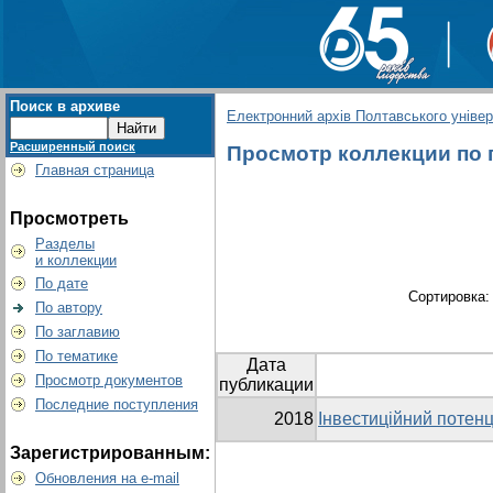
Поиск в архиве
Електронний архів Полтавського універс
Расширенный поиск
Просмотр коллекции по гр
Главная страница
Просмотреть
Разделы
и коллекции
По дате
Сортировка
По автору
По заглавию
По тематике
Дата
Просмотр документов
публикации
Последние поступления
2018
Інвестиційний потенц
Зарегистрированным:
Обновления на e-mail