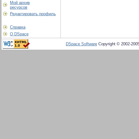
Мой архив
ресурсов
Редактировать профиль
Справка
О DSpace
DSpace Software
Copyright © 2002-200