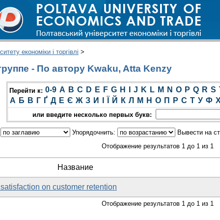
итету економіки і торгівлі
>
руппе - По автору Kwaku, Atta Kenzy
0-9
A
B
C
D
E
F
G
H
I
J
K
L
M
N
O
P
Q
R
S
Перейти к:
А
Б
В
Г
Ґ
Д
Е
Є
Ж
З
И
І
Ї
Й
К
Л
М
Н
О
П
Р
С
Т
У
Ф
или введите несколько первых букв:
:
Упорядочнить:
Вывести на с
Отображение результатов 1 до 1 из 1
Название
 satisfaction on customer retention
Отображение результатов 1 до 1 из 1