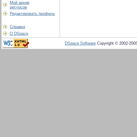
Мой архив
ресурсов
Редактировать профиль
Справка
О DSpace
DSpace Software
Copyright © 2002-200