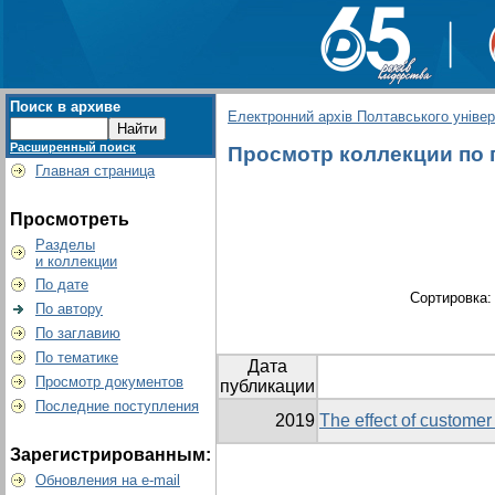
Поиск в архиве
Електронний архів Полтавського універс
Расширенный поиск
Просмотр коллекции по г
Главная страница
Просмотреть
Разделы
и коллекции
По дате
Сортировка
По автору
По заглавию
По тематике
Дата
Просмотр документов
публикации
Последние поступления
2019
The effect of customer
Зарегистрированным:
Обновления на e-mail