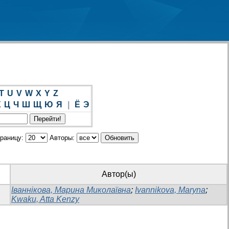
T
U
V
W
X
Y
Z
Х
Ц
Ч
Ш
Щ
Ю
Я
|
Ё
Э
траницу:
Авторы:
Автор(ы)
Іваннікова, Марина Миколаївна
;
Ivannikova, Maryna
;
Kwaku, Atta Kenzy