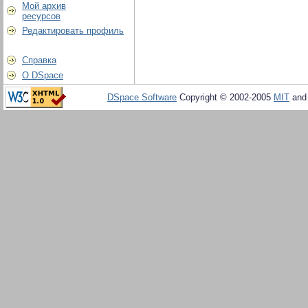
Мой архив
ресурсов
Редактировать профиль
Справка
О DSpace
DSpace Software
Copyright © 2002-2005
MIT
an