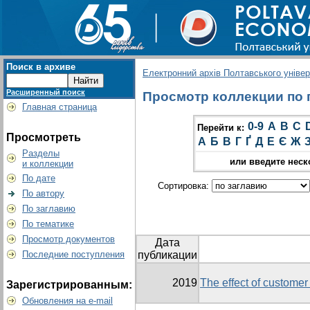
Поиск в архиве
Електронний архів Полтавського універс
Расширенный поиск
Просмотр коллекции по г
Главная страница
0-9
A
B
C
Перейти к:
Просмотреть
А
Б
В
Г
Ґ
Д
Е
Є
Ж
Разделы
или введите неск
и коллекции
По дате
Сортировка:
По автору
По заглавию
По тематике
Просмотр документов
Дата
Последние поступления
публикации
2019
The effect of customer
Зарегистрированным:
Обновления на e-mail