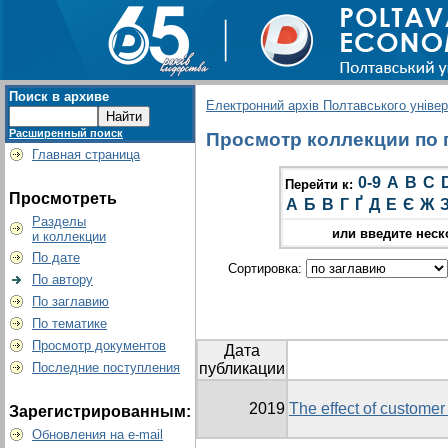
Поиск в архиве
Електронний архів Полтавського універс
Расширенный поиск
Просмотр коллекции по г
Главная страница
0-9
A
B
C
Перейти к:
Просмотреть
А
Б
В
Г
Ґ
Д
Е
Є
Ж
Разделы
или введите неск
и коллекции
По дате
Сортировка:
По автору
По заглавию
По тематике
Просмотр документов
Дата
Последние поступления
публикации
2019
The effect of customer
Зарегистрированным:
Обновления на e-mail