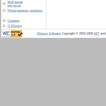
Мой архив
ресурсов
Редактировать профиль
Справка
О DSpace
DSpace Software
Copyright © 2002-2005
MIT
an