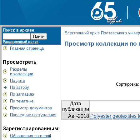
Поиск в архиве
Електронний архів Полтавського універс
Расширенный поиск
Просмотр коллекции по гр
Главная страница
Просмотреть
Разделы
и коллекции
По дате
Сортировка
По автору
По заглавию
По тематике
Дата
Просмотр документов
публикации
Последние поступления
Авг-2018
Polyester geotextiles 
Зарегистрированным:
Обновления на e-mail