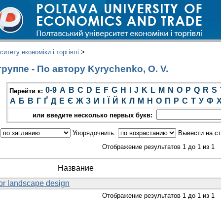
итету економіки і торгівлі
>
уппе - По автору Kyrychenko, O. V.
0-9
A
B
C
D
E
F
G
H
I
J
K
L
M
N
O
P
Q
R
S
Перейти к:
А
Б
В
Г
Ґ
Д
Е
Є
Ж
З
И
І
Ї
Й
К
Л
М
Н
О
П
Р
С
Т
У
Ф
или введите несколько первых букв:
:
Упорядочнить:
Вывести на с
Отображение результатов 1 до 1 из 1
Название
for landscape design
Отображение результатов 1 до 1 из 1