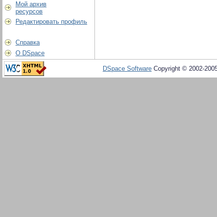
Мой архив
ресурсов
Редактировать профиль
Справка
О DSpace
DSpace Software
Copyright © 2002-200