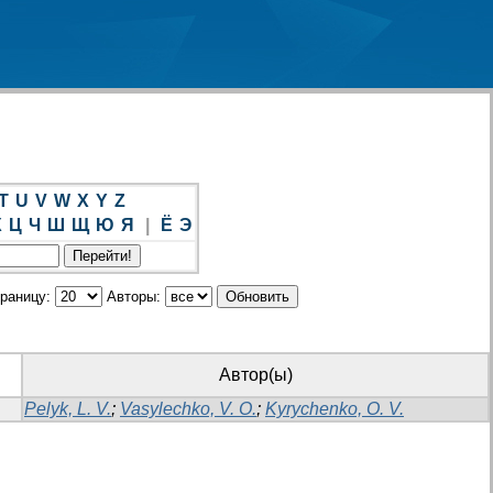
T
U
V
W
X
Y
Z
Х
Ц
Ч
Ш
Щ
Ю
Я
|
Ё
Э
траницу:
Авторы:
Автор(ы)
Pelyk, L. V.
;
Vasylechko, V. O.
;
Kyrychenko, O. V.