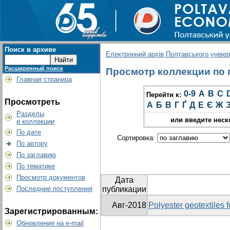
Поиск в архиве
Електронний архів Полтавського універс
Расширенный поиск
Просмотр коллекции по гр
Главная страница
0-9
A
B
C
Перейти к:
Просмотреть
А
Б
В
Г
Ґ
Д
Е
Є
Ж
Разделы
или введите неск
и коллекции
По дате
Сортировка:
По автору
По заглавию
По тематике
Просмотр документов
Дата
Последние поступления
публикации
Авг-2018
Polyester geotextiles 
Зарегистрированным:
Обновления на e-mail