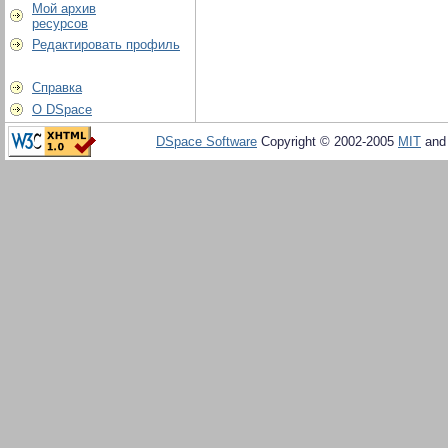
Мой архив
ресурсов
Редактировать профиль
Справка
О DSpace
DSpace Software
Copyright © 2002-2005
MIT
an