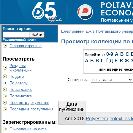
Поиск в архиве
Електронний архів Полтавського універс
Расширенный поиск
Просмотр коллекции по гр
Главная страница
0-9
A
B
C
Перейти к:
Просмотреть
А
Б
В
Г
Ґ
Д
Е
Є
Ж
Разделы
или введите неск
и коллекции
По дате
Сортировка:
По автору
По заглавию
По тематике
Просмотр документов
Дата
Последние поступления
публикации
Авг-2018
Polyester geotextiles 
Зарегистрированным:
Обновления на e-mail