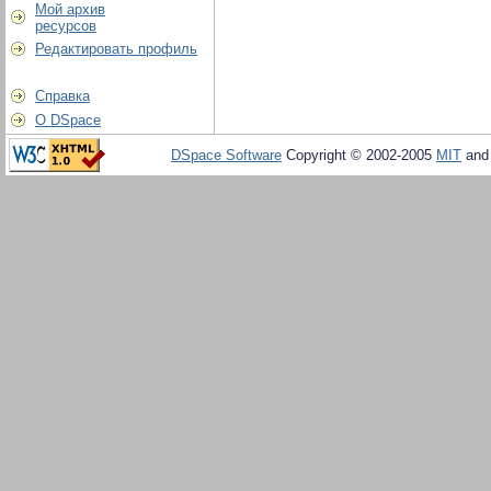
Мой архив
ресурсов
Редактировать профиль
Справка
О DSpace
DSpace Software
Copyright © 2002-2005
MIT
an