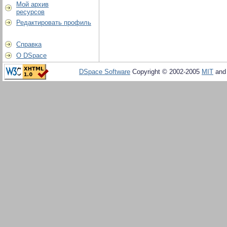
Мой архив
ресурсов
Редактировать профиль
Справка
О DSpace
DSpace Software
Copyright © 2002-2005
MIT
an