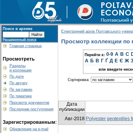
Поиск в архиве
Електронний архів Полтавського універс
Расширенный поиск
Просмотр коллекции по гр
Главная страница
0-9
A
B
C
Перейти к:
Просмотреть
А
Б
В
Г
Ґ
Д
Е
Є
Ж
Разделы
или введите неск
и коллекции
По дате
Сортировка:
По автору
По заглавию
По тематике
Просмотр документов
Дата
Последние поступления
публикации
Авг-2018
Polyester geotextiles 
Зарегистрированным:
Обновления на e-mail