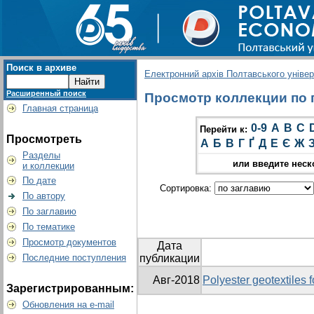
Поиск в архиве
Електронний архів Полтавського універс
Расширенный поиск
Просмотр коллекции по гр
Главная страница
0-9
A
B
C
Перейти к:
Просмотреть
А
Б
В
Г
Ґ
Д
Е
Є
Ж
Разделы
или введите неск
и коллекции
По дате
Сортировка:
По автору
По заглавию
По тематике
Просмотр документов
Дата
Последние поступления
публикации
Авг-2018
Polyester geotextiles 
Зарегистрированным:
Обновления на e-mail