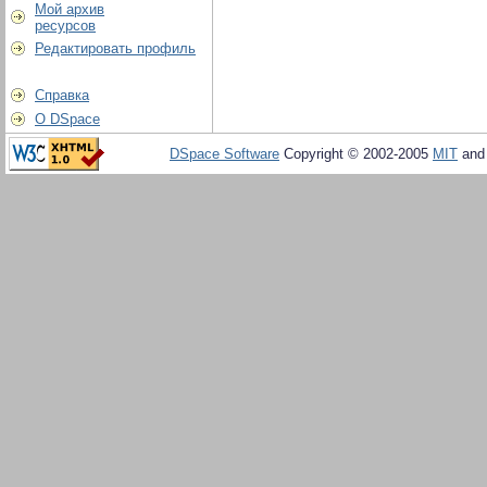
Мой архив
ресурсов
Редактировать профиль
Справка
О DSpace
DSpace Software
Copyright © 2002-2005
MIT
an