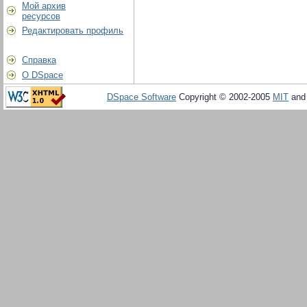
Мой архив
ресурсов
Редактировать профиль
Справка
О DSpace
DSpace Software
Copyright © 2002-2005
MIT
an