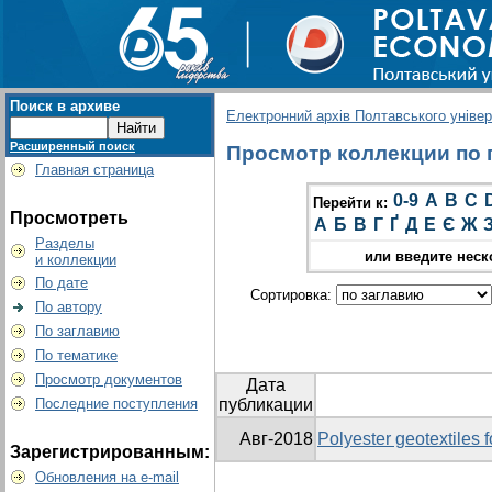
Поиск в архиве
Електронний архів Полтавського універс
Расширенный поиск
Просмотр коллекции по гр
Главная страница
0-9
A
B
C
Перейти к:
Просмотреть
А
Б
В
Г
Ґ
Д
Е
Є
Ж
Разделы
или введите неск
и коллекции
По дате
Сортировка:
По автору
По заглавию
По тематике
Просмотр документов
Дата
Последние поступления
публикации
Авг-2018
Polyester geotextiles 
Зарегистрированным:
Обновления на e-mail