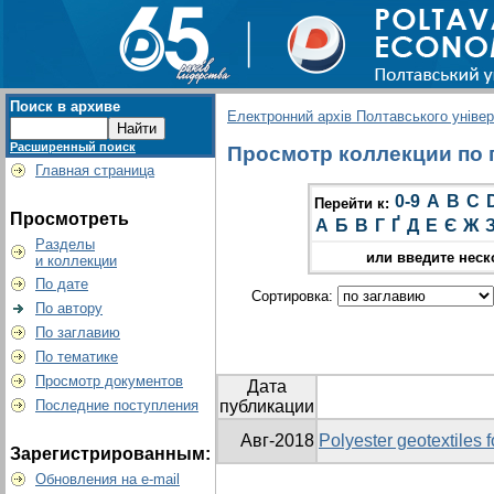
Поиск в архиве
Електронний архів Полтавського універс
Расширенный поиск
Просмотр коллекции по гр
Главная страница
0-9
A
B
C
Перейти к:
Просмотреть
А
Б
В
Г
Ґ
Д
Е
Є
Ж
Разделы
или введите неск
и коллекции
По дате
Сортировка:
По автору
По заглавию
По тематике
Просмотр документов
Дата
Последние поступления
публикации
Авг-2018
Polyester geotextiles 
Зарегистрированным:
Обновления на e-mail