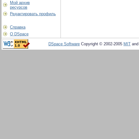
Мой архив
ресурсов
Редактировать профиль
Справка
О DSpace
DSpace Software
Copyright © 2002-2005
MIT
an