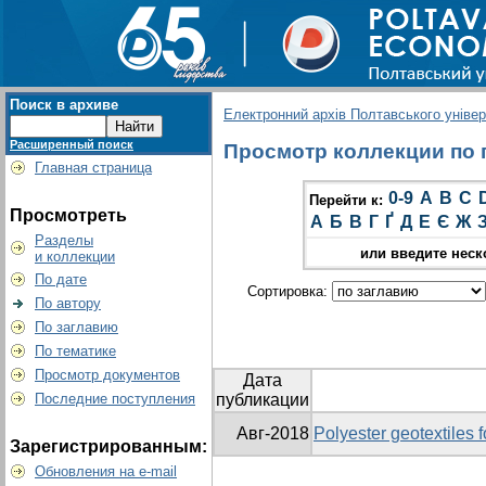
Поиск в архиве
Електронний архів Полтавського універс
Расширенный поиск
Просмотр коллекции по гр
Главная страница
0-9
A
B
C
Перейти к:
Просмотреть
А
Б
В
Г
Ґ
Д
Е
Є
Ж
Разделы
или введите неск
и коллекции
По дате
Сортировка:
По автору
По заглавию
По тематике
Просмотр документов
Дата
Последние поступления
публикации
Авг-2018
Polyester geotextiles 
Зарегистрированным:
Обновления на e-mail