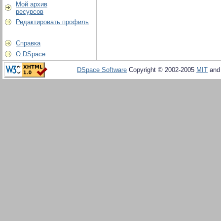
Мой архив
ресурсов
Редактировать профиль
Справка
О DSpace
DSpace Software
Copyright © 2002-2005
MIT
an