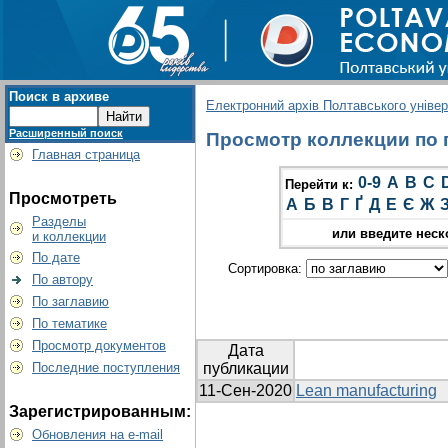
Поиск в архиве
Електронний архів Полтавського універс
Расширенный поиск
Просмотр коллекции по г
Главная страница
0-9
A
B
C
Перейти к:
Просмотреть
А
Б
В
Г
Ґ
Д
Е
Є
Ж
Разделы
или введите неск
и коллекции
По дате
Сортировка:
По автору
По заглавию
По тематике
Просмотр документов
Дата
Последние поступления
публикации
11-Сен-2020
Lean manufacturing
Зарегистрированным:
Обновления на e-mail