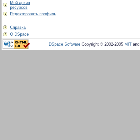
Мой архив
ресурсов
Редактировать профиль
Справка
О DSpace
DSpace Software
Copyright © 2002-2005
MIT
an