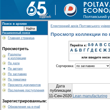
Поиск в архиве
Електронний архів Полтавського універс
Расширенный поиск
Просмотр коллекции по г
Главная страница
0-9
A
B
C
Перейти к:
Просмотреть
А
Б
В
Г
Ґ
Д
Е
Є
Ж
Разделы
или введите неск
и коллекции
По дате
Сортировка:
По автору
По заглавию
По тематике
Просмотр документов
Дата
Последние поступления
публикации
11-Сен-2020
Lean manufacturing
Зарегистрированным:
Обновления на e-mail