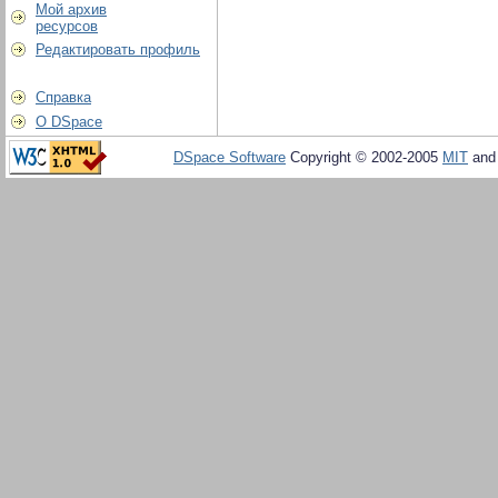
Мой архив
ресурсов
Редактировать профиль
Справка
О DSpace
DSpace Software
Copyright © 2002-2005
MIT
an