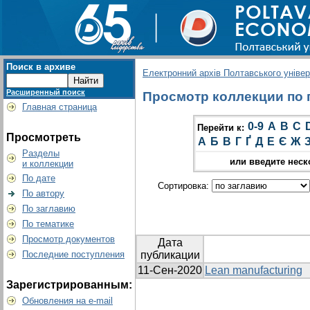
Поиск в архиве
Електронний архів Полтавського універс
Расширенный поиск
Просмотр коллекции по г
Главная страница
0-9
A
B
C
Перейти к:
Просмотреть
А
Б
В
Г
Ґ
Д
Е
Є
Ж
Разделы
или введите неск
и коллекции
По дате
Сортировка:
По автору
По заглавию
По тематике
Просмотр документов
Дата
Последние поступления
публикации
11-Сен-2020
Lean manufacturing
Зарегистрированным:
Обновления на e-mail