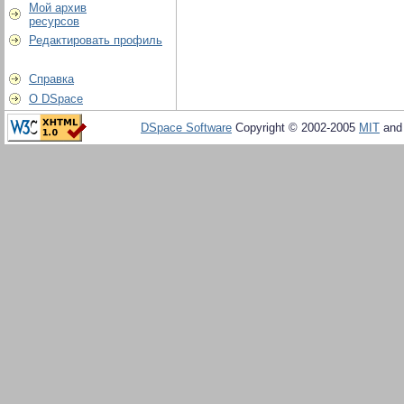
Мой архив
ресурсов
Редактировать профиль
Справка
О DSpace
DSpace Software
Copyright © 2002-2005
MIT
an