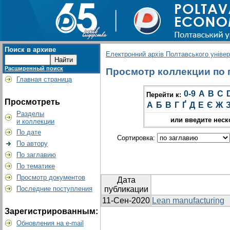
Поиск в архиве
Електронний архів Полтавського універс
Расширенный поиск
Просмотр коллекции по г
Главная страница
0-9
A
B
C
Перейти к:
Просмотреть
А
Б
В
Г
Ґ
Д
Е
Є
Ж
Разделы
или введите неск
и коллекции
По дате
Сортировка:
По автору
По заглавию
По тематике
Просмотр документов
Дата
Последние поступления
публикации
11-Сен-2020
Lean manufacturing
Зарегистрированным:
Обновления на e-mail