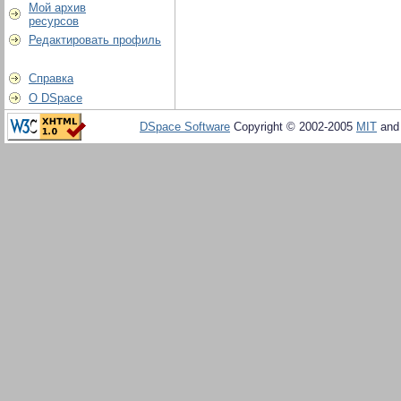
Мой архив
ресурсов
Редактировать профиль
Справка
О DSpace
DSpace Software
Copyright © 2002-2005
MIT
an