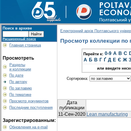
Поиск в архиве
Електронний архів Полтавського універс
Расширенный поиск
Просмотр коллекции по г
Главная страница
0-9
A
B
C
Перейти к:
Просмотреть
А
Б
В
Г
Ґ
Д
Е
Є
Ж
Разделы
или введите неск
и коллекции
По дате
Сортировка:
По автору
По заглавию
По тематике
Просмотр документов
Дата
Последние поступления
публикации
11-Сен-2020
Lean manufacturing
Зарегистрированным:
Обновления на e-mail