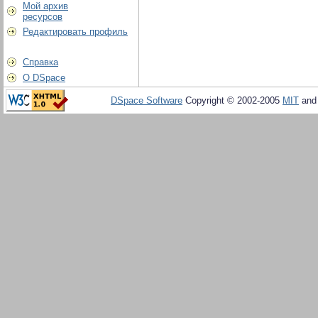
Мой архив
ресурсов
Редактировать профиль
Справка
О DSpace
DSpace Software
Copyright © 2002-2005
MIT
an