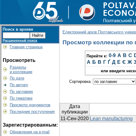
Поиск в архиве
Електронний архів Полтавського універс
Расширенный поиск
Просмотр коллекции по г
Главная страница
0-9
A
B
C
Перейти к:
Просмотреть
А
Б
В
Г
Ґ
Д
Е
Є
Ж
Разделы
или введите неск
и коллекции
По дате
Сортировка:
По автору
По заглавию
По тематике
Просмотр документов
Дата
Последние поступления
публикации
11-Сен-2020
Lean manufacturing
Зарегистрированным:
Обновления на e-mail