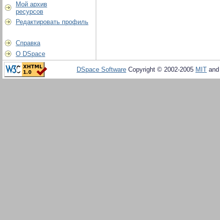
Мой архив
ресурсов
Редактировать профиль
Справка
О DSpace
DSpace Software
Copyright © 2002-2005
MIT
an