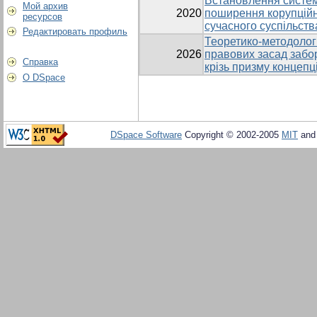
Встановлення систем
Мой архив
2020
поширення корупційн
ресурсов
сучасного суспільств
Редактировать профиль
Теоретико-методологі
2026
правових засад забор
Справка
крізь призму концепц
О DSpace
DSpace Software
Copyright © 2002-2005
MIT
an