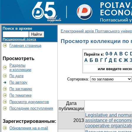
Поиск в архиве
Електронний архів Полтавського універс
Расширенный поиск
Просмотр коллекции по г
Главная страница
0-9
A
B
C
Перейти к:
Просмотреть
А
Б
В
Г
Ґ
Д
Е
Є
Ж
Разделы
или введите неск
и коллекции
По дате
Сортировка:
По автору
По заглавию
По тематике
Просмотр документов
Дата
Последние поступления
публикации
Legislative and normati
2013
assistance of economic
Зарегистрированным:
cooperative organizat
Обновления на e-mail