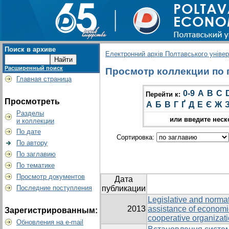
Поиск в архиве
Електронний архів Полтавського універс
Расширенный поиск
Просмотр коллекции по г
Главная страница
0-9
A
B
C
Перейти к:
Просмотреть
А
Б
В
Г
Ґ
Д
Е
Є
Ж
Разделы
или введите неск
и коллекции
По дате
Сортировка:
По автору
По заглавию
По тематике
Просмотр документов
Дата
Последние поступления
публикации
Legislative and normati
2013
assistance of economic
Зарегистрированным:
cooperative organizat
Обновления на e-mail