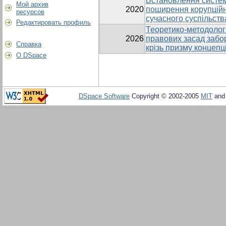
Встановлення систем
Мой архив
2020
поширення корупційн
ресурсов
сучасного суспільств
Редактировать профиль
Теоретико-методологі
2026
правових засад забор
Справка
крізь призму концепц
О DSpace
DSpace Software
Copyright © 2002-2005
MIT
an