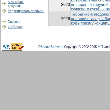
Встановлення систем
Мой архив
2020
поширення корупційн
ресурсов
сучасного суспільств
Редактировать профиль
Теоретико-методологі
2026
правових засад забор
Справка
крізь призму концепц
О DSpace
DSpace Software
Copyright © 2002-2005
MIT
an