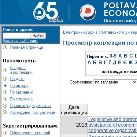
Поиск в архиве
Електронний архів Полтавського універс
Расширенный поиск
Просмотр коллекции по г
Главная страница
0-9
A
B
C
Перейти к:
Просмотреть
А
Б
В
Г
Ґ
Д
Е
Є
Ж
Разделы
или введите неск
и коллекции
По дате
Сортировка:
По автору
По заглавию
По тематике
Просмотр документов
Дата
Последние поступления
публикации
Legislative and normati
2013
assistance of economic
Зарегистрированным:
cooperative organizat
Обновления на e-mail