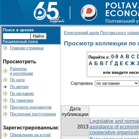
Поиск в архиве
Електронний архів Полтавського універс
Расширенный поиск
Просмотр коллекции по г
Главная страница
0-9
A
B
C
Перейти к:
Просмотреть
А
Б
В
Г
Ґ
Д
Е
Є
Ж
Разделы
или введите неск
и коллекции
По дате
Сортировка:
По автору
По заглавию
По тематике
Просмотр документов
Дата
Последние поступления
публикации
Legislative and normati
2013
assistance of economic
Зарегистрированным:
cooperative organizat
Обновления на e-mail