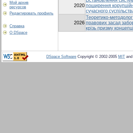
Встановлення систем
Мой архив
2020
поширення корупційн
ресурсов
сучасного суспільств
Редактировать профиль
Теоретико-методологі
2026
правових засад забор
Справка
крізь призму концепц
О DSpace
DSpace Software
Copyright © 2002-2005
MIT
an