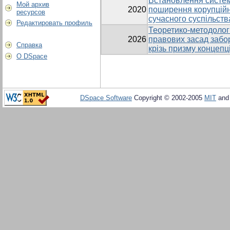
Встановлення систем
Мой архив
2020
поширення корупційн
ресурсов
сучасного суспільств
Редактировать профиль
Теоретико-методологі
2026
правових засад забор
Справка
крізь призму концепц
О DSpace
DSpace Software
Copyright © 2002-2005
MIT
an