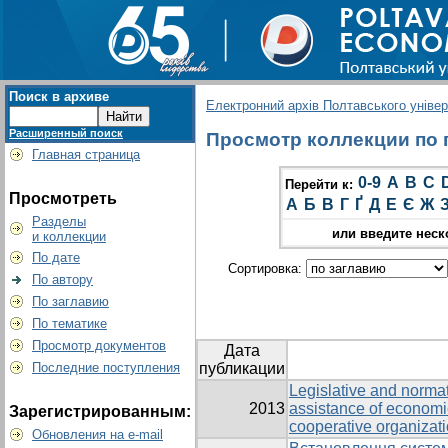
Поиск в архиве
Електронний архів Полтавського універс
Расширенный поиск
Просмотр коллекции по г
Главная страница
0-9
A
B
C
Перейти к:
Просмотреть
А
Б
В
Г
Ґ
Д
Е
Є
Ж
Разделы
или введите неск
и коллекции
По дате
Сортировка:
По автору
По заглавию
По тематике
Просмотр документов
Дата
Последние поступления
публикации
Legislative and normati
2013
assistance of economic
Зарегистрированным:
cooperative organizat
Обновления на e-mail