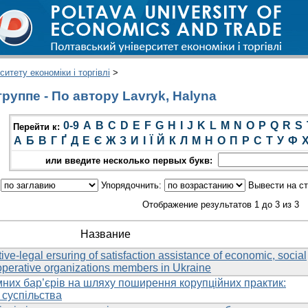
итету економіки і торгівлі
>
руппе - По автору Lavryk, Halyna
0-9
A
B
C
D
E
F
G
H
I
J
K
L
M
N
O
P
Q
R
S
Перейти к:
А
Б
В
Г
Ґ
Д
Е
Є
Ж
З
И
І
Ї
Й
К
Л
М
Н
О
П
Р
С
Т
У
Ф
или введите несколько первых букв:
:
Упорядочнить:
Вывести на с
Отображение результатов 1 до 3 из 3
Название
ive-legal ersuring of satisfaction assistance of economic, social
operative organizations members in Ukraine
них бар’єрів на шляху поширення корупційних практик:
 суспільства