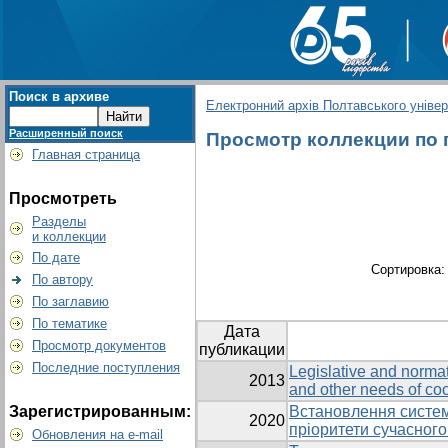
Поиск в архиве
Електронний архів Полтавського універс
Расширенный поиск
Просмотр коллекции по г
Главная страница
Просмотреть
Разделы
и коллекции
По дате
Сортировка
По автору
По заглавию
По тематике
Дата
Просмотр документов
публикации
Последние поступления
Legislative and normat
2013
and other needs of co
Зарегистрированным:
Встановлення систем
2020
пріоритети сучасного
Обновления на e-mail