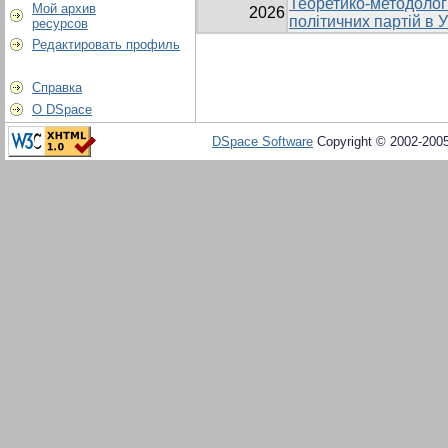
Теоретико-методологі
Мой архив
2026
політичних партій в У
ресурсов
Редактировать профиль
Справка
О DSpace
DSpace Software
Copyright © 2002-200