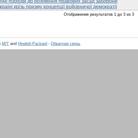
чні підходи до розуміння правових засад заборони
країні крізь призму концепції войовничої демократії
Отображение результатов 1 до 3 из 3
5
MIT
and
Hewlett-Packard
-
Обратная связь