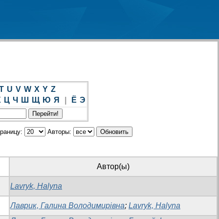
T
U
V
W
X
Y
Z
Х
Ц
Ч
Ш
Щ
Ю
Я
|
Ё
Э
траницу:
Авторы:
Автор(ы)
Lavryk, Halyna
Лаврик, Галина Володимирівна
;
Lavryk, Halyna