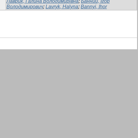
Лаврик, Галина Володимирівна
;
Банний, Ігор
Володимирович
;
Lavryk, Halyna
;
Bannyi, Ihor