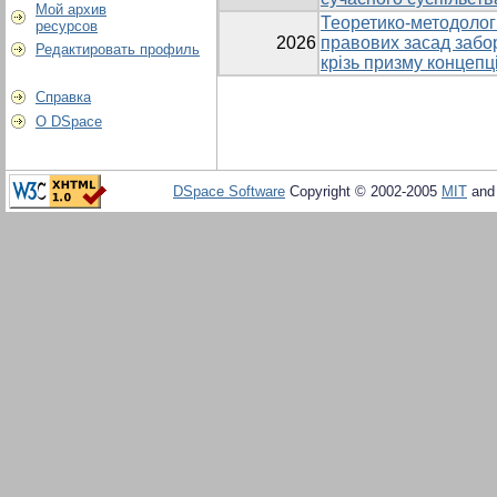
Мой архив
Теоретико-методологі
ресурсов
2026
правових засад забор
Редактировать профиль
крізь призму концепц
Справка
О DSpace
DSpace Software
Copyright © 2002-2005
MIT
an