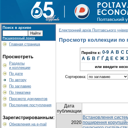
Поиск в архиве
Електронний архів Полтавського універс
Расширенный поиск
Просмотр коллекции по г
Главная страница
0-9
A
B
C
Перейти к:
Просмотреть
А
Б
В
Г
Ґ
Д
Е
Є
Ж
Разделы
или введите неск
и коллекции
По дате
Сортировка:
По автору
По заглавию
По тематике
Просмотр документов
Последние поступления
Дата
публикации
Встановлення систем
Зарегистрированным:
2020
поширення корупційн
Обновления на e-mail
сучасного суспільств