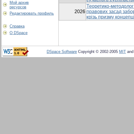
Мой архив
Теоретико-методологі
ресурсов
2026
правових засад забор
Редактировать профиль
крізь призму концепц
Справка
О DSpace
DSpace Software
Copyright © 2002-2005
MIT
an