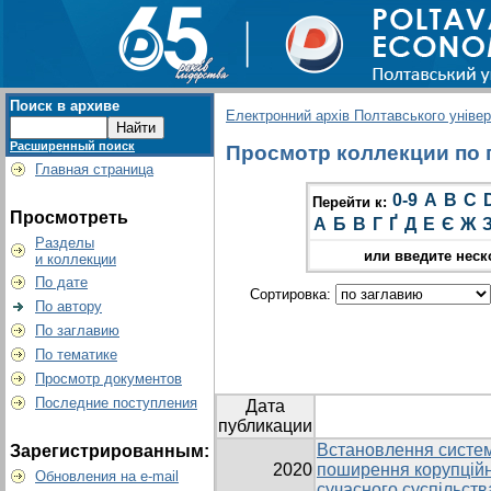
Поиск в архиве
Електронний архів Полтавського універс
Расширенный поиск
Просмотр коллекции по г
Главная страница
0-9
A
B
C
Перейти к:
Просмотреть
А
Б
В
Г
Ґ
Д
Е
Є
Ж
Разделы
или введите неск
и коллекции
По дате
Сортировка:
По автору
По заглавию
По тематике
Просмотр документов
Последние поступления
Дата
публикации
Встановлення систем
Зарегистрированным:
2020
поширення корупційн
Обновления на e-mail
сучасного суспільств