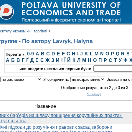
итету економіки і торгівлі
>
руппе - По автору Lavryk, Halyna
0-9
A
B
C
D
E
F
G
H
I
J
K
L
M
N
O
P
Q
R
S
Перейти к:
А
Б
В
Г
Ґ
Д
Е
Є
Ж
З
И
І
Ї
Й
К
Л
М
Н
О
П
Р
С
Т
У
Ф
или введите несколько первых букв:
:
Упорядочнить:
Вывести на с
Отображение результатов 2 до 3 из 3
< назад
Название
них бар’єрів на шляху поширення корупційних практик:
 суспільства
чні підходи до розуміння правових засад заборони