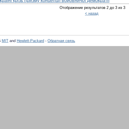
країні крізь призму концепції войовничої демократії
Отображение результатов 2 до 3 из 3
< назад
5
MIT
and
Hewlett-Packard
-
Обратная связь