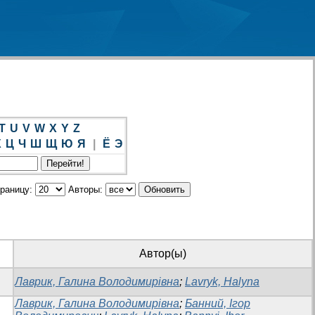
T
U
V
W
X
Y
Z
Х
Ц
Ч
Ш
Щ
Ю
Я
|
Ё
Э
траницу:
Авторы:
Автор(ы)
Лаврик, Галина Володимирівна
;
Lavryk, Halyna
Лаврик, Галина Володимирівна
;
Банний, Ігор