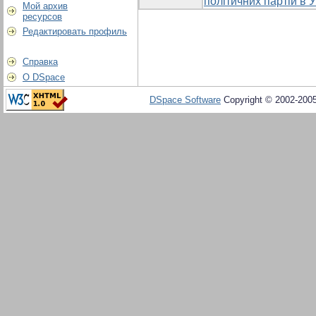
політичних партій в У
Мой архив
ресурсов
Редактировать профиль
Справка
О DSpace
DSpace Software
Copyright © 2002-200