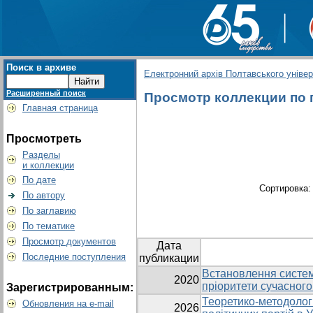
Поиск в архиве
Електронний архів Полтавського універс
Расширенный поиск
Просмотр коллекции по г
Главная страница
Просмотреть
Разделы
и коллекции
По дате
Сортировка
По автору
По заглавию
По тематике
Просмотр документов
Дата
Последние поступления
публикации
Встановлення систем
2020
пріоритети сучасного
Зарегистрированным:
Теоретико-методологі
Обновления на e-mail
2026